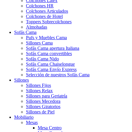
Colchones Látex
Colchones HR
Colchones Articulados
Colchones de Hotel
Toppers Sobrecolchones
Almohadas
Sofás Cama
Pufs y Muebles Cama
Sillones Cama
Sofás Cama apertura Italiana
Sofás Cama convertibles
Sofás Cama Nido
Sofás Cama Chaiselongue
Sofás Cama Envío Express
Selección de nuestros Sofás Cama
Sillones
Sillones Fijos
Sillones Relax
Sillones para Geriatría
Sillones Mecedora
Sillones Giratorios
Sillones de Piel
Mobiliario
Mesas
Mesa Centro