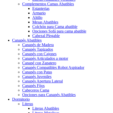
Complementos Camas Abatibles
Estanterias
Armario
Altillo
Mesas Abatibles
Colchón para Cama abatible
Opciones Sofá para cama abatible
Cabezal Plegable
Canapés Abatibles
Canapés de Madera
Canapés Tapizados
Canapés con Cajones
Canapés Articulados a motor
Canapé con Zapatero
Canapés Compatibles Robot Aspirador
Canapés con Patas
Canapés Juveniles
Canapés Apertura Lateral
Canapés Fijos
Cabeceros Cama
Opciones para Canapés Abatibles
Dormitorio
Literas
Literas Abatibles
Literas Metalicas