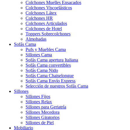
Colchones Muelles Ensacados
Colchones Viscoelásticos
Colchones Látex
Colchones HR
Colchones Articulados
Colchones de Hotel
Toppers Sobrecolchones
Almohadas
Sofás Cama
Pufs y Muebles Cama
Sillones Cama
Sofás Cama apertura Italiana
Sofás Cama convertibles
Sofás Cama Nido
Sofás Cama Chaiselongue
Sofás Cama Envío Express
Selección de nuestros Sofás Cama
Sillones
Sillones Fijos
Sillones Relax
Sillones para Geriatría
Sillones Mecedora
Sillones Giratorios
Sillones de Piel
Mobiliario