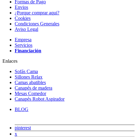
Formas de Pago
Envios
¿Porque comprar aqui?
Cookies
Condiciones Generales
Aviso Legal
Empresa
Servicios
Financiación
Enlaces
Sofás Cama
Sillones Relax
Camas abatibles
Canapés de madera
Mesas Comedor
Canapés Robot Aspirador
BLOG
pinterest
x