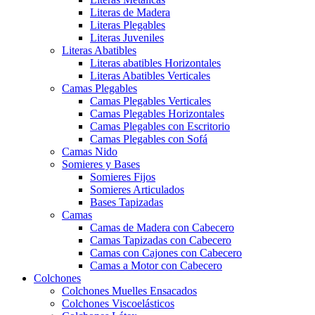
Literas de Madera
Literas Plegables
Literas Juveniles
Literas Abatibles
Literas abatibles Horizontales
Literas Abatibles Verticales
Camas Plegables
Camas Plegables Verticales
Camas Plegables Horizontales
Camas Plegables con Escritorio
Camas Plegables con Sofá
Camas Nido
Somieres y Bases
Somieres Fijos
Somieres Articulados
Bases Tapizadas
Camas
Camas de Madera con Cabecero
Camas Tapizadas con Cabecero
Camas con Cajones con Cabecero
Camas a Motor con Cabecero
Colchones
Colchones Muelles Ensacados
Colchones Viscoelásticos