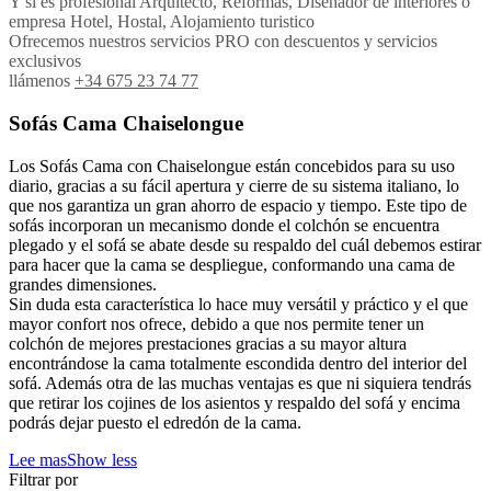
Y si es profesional Arquitecto, Reformas, Diseñador de interiores o
empresa Hotel, Hostal, Alojamiento turistico
Ofrecemos nuestros servicios PRO con descuentos y servicios
exclusivos
llámenos
+34 675 23 74 77
Sofás Cama Chaiselongue
Los Sofás Cama con Chaiselongue están concebidos para su uso
diario, gracias a su fácil apertura y cierre de su sistema italiano, lo
que nos garantiza un gran ahorro de espacio y tiempo. Este tipo de
sofás incorporan un mecanismo donde el colchón se encuentra
plegado y el sofá se abate desde su respaldo del cuál debemos estirar
para hacer que la cama se despliegue, conformando una cama de
grandes dimensiones.
Sin duda esta característica lo hace muy versátil y práctico y el que
mayor confort nos ofrece, debido a que nos permite tener un
colchón de mejores prestaciones gracias a su mayor altura
encontrándose la cama totalmente escondida dentro del interior del
sofá. Además otra de las muchas ventajas es que ni siquiera tendrás
que retirar los cojines de los asientos y respaldo del sofá y encima
podrás dejar puesto el edredón de la cama.
Lee mas
Show less
Filtrar por