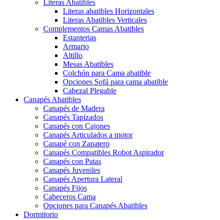
Literas Abatibles
Literas abatibles Horizontales
Literas Abatibles Verticales
Complementos Camas Abatibles
Estanterias
Armario
Altillo
Mesas Abatibles
Colchón para Cama abatible
Opciones Sofá para cama abatible
Cabezal Plegable
Canapés Abatibles
Canapés de Madera
Canapés Tapizados
Canapés con Cajones
Canapés Articulados a motor
Canapé con Zapatero
Canapés Compatibles Robot Aspirador
Canapés con Patas
Canapés Juveniles
Canapés Apertura Lateral
Canapés Fijos
Cabeceros Cama
Opciones para Canapés Abatibles
Dormitorio