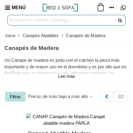
MENÚ
Inicio
/
Canapés Abatibles
/
Canapés de Madera
Canapés de Madera
Un Canapé de madera es junto con el colchón la pieza más
importante y de mayor uso en el dormitorio y es por ello que en
BedSofa para su fabricación solo utilizamos maderas de
Lee mas
primera calidad y máxima densidad en 25 y 30 mm de grosor y
así conseguir una estructura muy sólida, silenciosa y resistente
casi indeformable, proporcionándonos de esta manera una
Anterior
Precio: de más bajo a más alto
2/2
Filtrar
mayor durabilidad.
En nuestra coleccion de Canapés Abatibles podrás elegir entre
una amplísima gama de modelos de diferentes formas y
diseños y múltiples acabados de madera para que lo puedas
combinar a tu gusto.