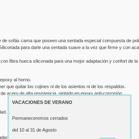
e de sofás cama que poseen una sentada especial compuesta de poliu
iliconada para darle una sentada suave a la vez que firme y con ac
on fibra hueca siliconada para una mejor adaptación y confort de la
 epoxy al horno.
r que quitar los cojines ni de los asientos ni de los respaldos.
de acero de alta resistencia, pintado en epoxy anti-corrosión.
VACACIONES DE VERANO
dad.
Permaneceremos cerrados
del 10 al 31 de Agosto
legir hasta 3 tipos de tejidos diferentes.