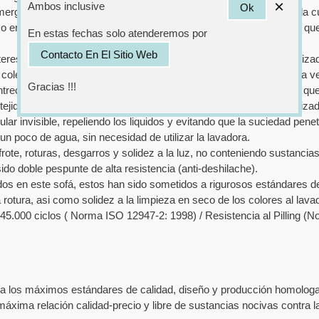
×
Ambos inclusive
Ok
rgente de esta tela resulta una decoración de relieve alargada, la c
 en una saga, obteniendo una estilizada y voluminosa superficie que 
En estas fechas solo atenderemos por
Contacto En El Sitio Web
resante tela funcional que se adapta a todo tipo de mobiliario tapiza
olección está inspirada en el tejido del lino, pero presentando una v
Gracias !!!
 entrecruzan: una trama más gruesa y una urdimbre más estilizada que
de tejidos y colores de tapizado, nos garantiza un producto personali
r invisible, repeliendo los liquidos y evitando que la suciedad pene
poco de agua, sin necesidad de utilizar la lavadora.
ote, roturas, desgarros y solidez a la luz, no conteniendo sustancias 
do doble pespunte de alta resistencia (anti-deshilache).
ados en este sofá, estos han sido sometidos a rigurosos estándares de 
a la rotura, asi como solidez a la limpieza en seco de los colores al lava
45.000 ciclos ( Norma ISO 12947-2: 1998) / Resistencia al Pilling (N
 a los máximos estándares de calidad, diseño y producción homologa
áxima relación calidad-precio y libre de sustancias nocivas contra l