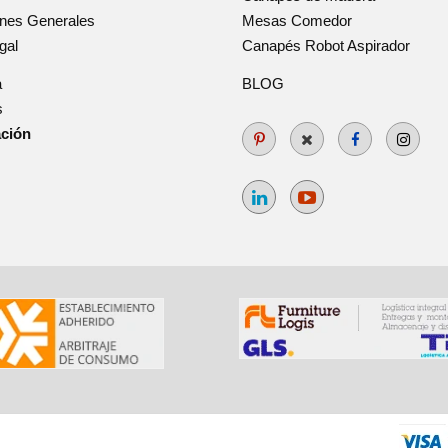
ones Generales
Mesas Comedor
gal
Canapés Robot Aspirador
a
BLOG
s
ación