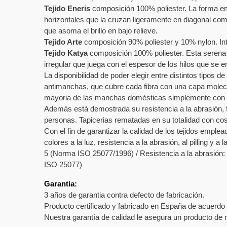
Tejido Eneris
composición 100% poliester. La forma eme
horizontales que la cruzan ligeramente en diagonal como
que asoma el brillo en bajo relieve.
Tejido Arte
composición 90% poliester y 10% nylon. Inte
Tejido Katya
composición 100% poliester. Esta serena c
irregular que juega con el espesor de los hilos que se
La disponibilidad de poder elegir entre distintos tipos 
antimanchas, que cubre cada fibra con una capa molecula
mayoria de las manchas domésticas simplemente con un 
Además está demostrada su resistencia a la abrasión, fr
personas. Tapicerias rematadas en su totalidad con cosi
Con el fin de garantizar la calidad de los tejidos emple
colores a la luz, resistencia a la abrasión, al pilling y 
5 (Norma ISO 25077/1996) / Resistencia a la abrasión: 
ISO 25077)
Garantia:
3 años de garantia contra defecto de fabricación.
Producto certificado y fabricado en España de acuerdo
Nuestra garantía de calidad le asegura un producto de m