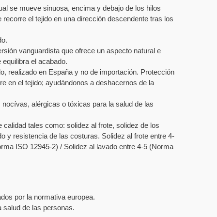
ual se mueve sinuosa, encima y debajo de los hilos
recorre el tejido en una dirección descendente tras los
do.
ersión vanguardista que ofrece un aspecto natural e
 equilibra el acabado.
zado, realizado en España y no de importación. Protección
tre en el tejido; ayudándonos a deshacernos de la
nocívas, alérgicas o tóxicas para la salud de las
calidad tales como: solidez al frote, solidez de los
do y resistencia de las costuras. Solidez al frote entre 4-
orma ISO 12945-2) / Solidez al lavado entre 4-5 (Norma
dos por la normativa europea.
a salud de las personas.