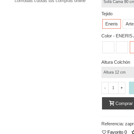
cómodas cuotas tus compras online
Tejido
Eneris
Arte
Color
-
ENERIS 
ENERIS
ENERIS
E
Gris
Fresa
A
Medio
Altura Colchón
-
+
Comprar
Referencia:
zapr
Favorito
0