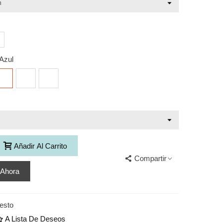
Azul
NERIS
ENERIS
ENERIS
zul
Verde
Arena
Añadir Al Carrito
Compartir
 Ahora
esto
A Lista De Deseos