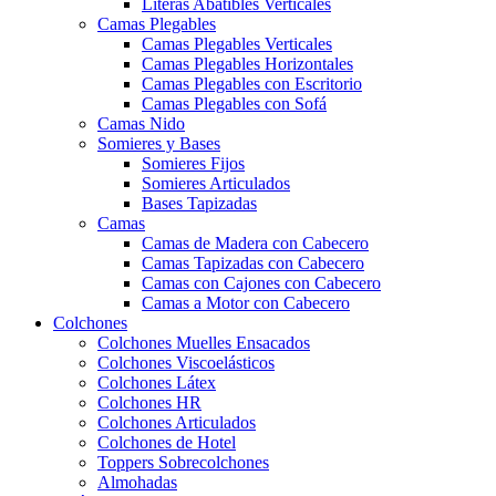
Literas Abatibles Verticales
Camas Plegables
Camas Plegables Verticales
Camas Plegables Horizontales
Camas Plegables con Escritorio
Camas Plegables con Sofá
Camas Nido
Somieres y Bases
Somieres Fijos
Somieres Articulados
Bases Tapizadas
Camas
Camas de Madera con Cabecero
Camas Tapizadas con Cabecero
Camas con Cajones con Cabecero
Camas a Motor con Cabecero
Colchones
Colchones Muelles Ensacados
Colchones Viscoelásticos
Colchones Látex
Colchones HR
Colchones Articulados
Colchones de Hotel
Toppers Sobrecolchones
Almohadas