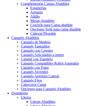
Complementos Camas Abatibles
Estanterias
Armario
Altillo
Mesas Abatibles
Colchón para Cama abatible
Opciones Sofá para cama abatible
Cabezal Plegable
Canapés Abatibles
Canapés de Madera
Canapés Tapizados
Canapés con Cajones
Canapés Articulados a motor
Canapé con Zapatero
Canapés Compatibles Robot Aspirador
Canapés con Patas
Canapés Juveniles
Canapés Apertura Lateral
Canapés Fijos
Cabeceros Cama
Opciones para Canapés Abatibles
Dormitorio
Literas
Literas Abatibles
Literas Metalicas