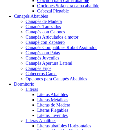
Colchón para Cama abatible
Opciones Sofá para cama abatible
Cabezal Plegable
Canapés Abatibles
Canapés de Madera
Canapés Tapizados
Canapés con Cajones
Canapés Articulados a motor
Canapé con Zapatero
Canapés Compatibles Robot Aspirador
Canapés con Patas
Canapés Juveniles
Canapés Apertura Lateral
Canapés Fijos
Cabeceros Cama
Opciones para Canapés Abatibles
Dormitorio
Literas
Literas Abatibles
Literas Metalicas
Literas de Madera
Literas Plegables
Literas Juveniles
Literas Abatibles
Literas abatibles Horizontales