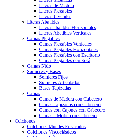
Literas de Madera
Literas Plegables
Literas Juveniles
Literas Abatibles
Literas abatibles Horizontales
Literas Abatibles Verticales
Camas Plegables
Camas Plegables Verticales
Camas Plegables Horizontales
Camas Plegables con Escritorio
Camas Plegables con Sofá
Camas Nido
Somieres y Bases
Somieres Fijos
Somieres Articulados
Bases Tapizadas
Camas
Camas de Madera con Cabecero
Camas Tapizadas con Cabecero
Camas con Cajones con Cabecero
Camas a Motor con Cabecero
Colchones
Colchones Muelles Ensacados
Colchones Viscoelásticos