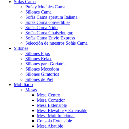
Sofás Cama
Pufs y Muebles Cama
Sillones Cama
Sofás Cama apertura Italiana
Sofás Cama convertibles
Sofás Cama Nido
Sofás Cama Chaiselongue
Sofás Cama Envío Express
Selección de nuestros Sofás Cama
Sillones
Sillones Fijos
Sillones Relax
Sillones para Geriatría
Sillones Mecedora
Sillones Giratorios
Sillones de Piel
Mobiliario
Mesas
Mesa Centro
Mesa Comedor
Mesa Extensible
Mesa Elevable y Extensible
Mesa Multifuncional
Consola Extensible
Mesa Abatible