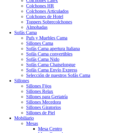
Colchones Látex
Colchones HR
Colchones Articulados
Colchones de Hotel
Toppers Sobrecolchones
Almohadas
Sofás Cama
Pufs y Muebles Cama
Sillones Cama
Sofás Cama apertura Italiana
Sofás Cama convertibles
Sofás Cama Nido
Sofás Cama Chaiselongue
Sofás Cama Envío Express
Selección de nuestros Sofás Cama
Sillones
Sillones Fijos
Sillones Relax
Sillones para Geriatría
Sillones Mecedora
Sillones Giratorios
Sillones de Piel
Mobiliario
Mesas
Mesa Centro