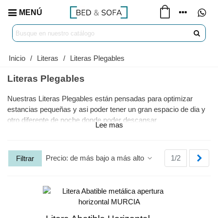
MENÚ
Inicio
/
Literas
/
Literas Plegables
Literas Plegables
Nuestras Literas Plegables están pensadas para optimizar
estancias pequeñas y asi poder tener un gran espacio de dia y
otro diferente de noche donde poder descansar
Lee mas
confortablemente. Asi que, si lo que buscas es ahorrar metros
teniendo un hábitat confortable de calidad y bien equipado en el
que confluyan 2 camas superpuestas plegables en un mismo
Sigu
Precio: de más bajo a más alto
1/2
Filtrar
espacio, esta es sin duda la mejor opcíon para ti.