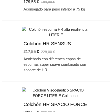
179,55 €
189,00 €
óptima de la columna vertebral, lo que ayuda a reducir los
Aconsejado para peso inferior a 75 kg
puntos de presión y a evitar las vueltas en la cama durante la
noche.
Además de proporcionar un confort y soporte firme, tambien
son transpirables, lo que ayuda a mantener a los durmientes
frescos en los meses de más calor, sin olvidar sus cualidades
higiénicas que ayudan a reducir las infestaciones de ácaros del
polvo.
Colchón HR SENSUS
217,55 €
229,00 €
Acolchado con diferentes capas de
espumas super suave combinado con
soporte de HR
Colchón HR SPACIO FORCE