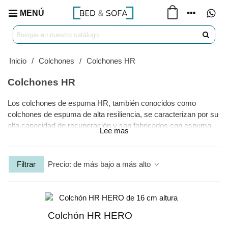
MENÚ
Inicio
/
Colchones
/
Colchones HR
Colchones HR
Los colchones de espuma HR, también conocidos como
colchones de espuma de alta resiliencia, se caracterizan por su
alta capacidad de recuperación y son fabricados con espuma
Lee mas
de poliuretano que proporcionan un confort, un soporte y una
durabilidad máxima.
En su fabricación se suelen incluir capas adicionales en el
Precio: de más bajo a más alto
Filtrar
acolchado como espumas super suaves, geles refrigerantes,
asi como amortiguación adicional con fibras atérmicas para una
mejor acogida en la tumbada.
Colchón HR HERO
Este tipo de colchones destacan por su capacidad para
adaptarse al cuerpo del durmiente y lograr una alineación