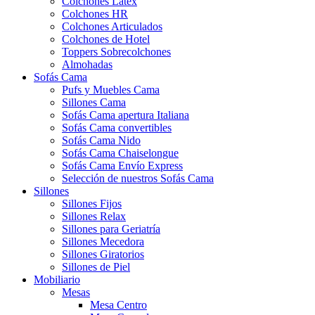
Colchones Látex
Colchones HR
Colchones Articulados
Colchones de Hotel
Toppers Sobrecolchones
Almohadas
Sofás Cama
Pufs y Muebles Cama
Sillones Cama
Sofás Cama apertura Italiana
Sofás Cama convertibles
Sofás Cama Nido
Sofás Cama Chaiselongue
Sofás Cama Envío Express
Selección de nuestros Sofás Cama
Sillones
Sillones Fijos
Sillones Relax
Sillones para Geriatría
Sillones Mecedora
Sillones Giratorios
Sillones de Piel
Mobiliario
Mesas
Mesa Centro