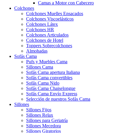
Camas a Motor con Cabecero
Colchones
Colchones Muelles Ensacados
Colchones Viscoelásticos
Colchones Látex
Colchones HR
Colchones Articulados
Colchones de Hotel
Toppers Sobrecolchones
Almohadas
Sofás Cama
Pufs y Muebles Cama
Sillones Cama
Sofás Cama apertura Italiana
Sofás Cama convertibles
Sofás Cama Nido
Sofás Cama Chaiselongue
Sofás Cama Envío Express
Selección de nuestros Sofás Cama
Sillones
Sillones Fijos
Sillones Relax
Sillones para Geriatría
Sillones Mecedora
Sillones Giratorios