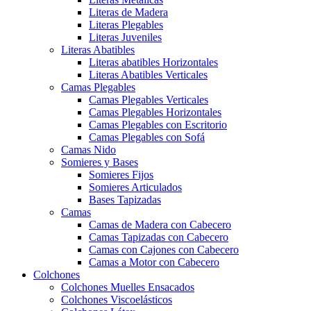
Literas de Madera
Literas Plegables
Literas Juveniles
Literas Abatibles
Literas abatibles Horizontales
Literas Abatibles Verticales
Camas Plegables
Camas Plegables Verticales
Camas Plegables Horizontales
Camas Plegables con Escritorio
Camas Plegables con Sofá
Camas Nido
Somieres y Bases
Somieres Fijos
Somieres Articulados
Bases Tapizadas
Camas
Camas de Madera con Cabecero
Camas Tapizadas con Cabecero
Camas con Cajones con Cabecero
Camas a Motor con Cabecero
Colchones
Colchones Muelles Ensacados
Colchones Viscoelásticos