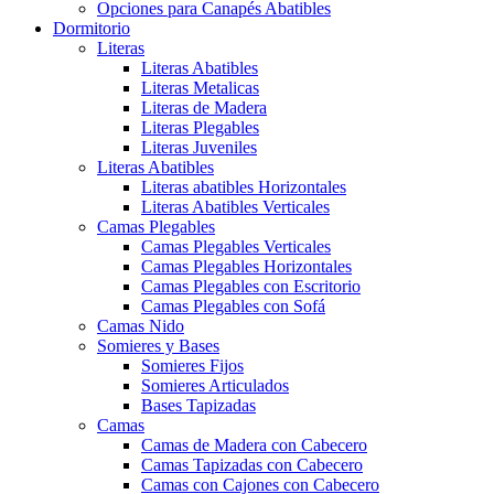
Opciones para Canapés Abatibles
Dormitorio
Literas
Literas Abatibles
Literas Metalicas
Literas de Madera
Literas Plegables
Literas Juveniles
Literas Abatibles
Literas abatibles Horizontales
Literas Abatibles Verticales
Camas Plegables
Camas Plegables Verticales
Camas Plegables Horizontales
Camas Plegables con Escritorio
Camas Plegables con Sofá
Camas Nido
Somieres y Bases
Somieres Fijos
Somieres Articulados
Bases Tapizadas
Camas
Camas de Madera con Cabecero
Camas Tapizadas con Cabecero
Camas con Cajones con Cabecero