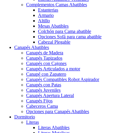
Complementos Camas Abatibles
Estanterias
Armario
Altillo
Mesas Abatibles
Colchón para Cama abatible
Opciones Sofá para cama abatible
Cabezal Plegable
Canapés Abatibles
Canapés de Madera
Canapés Tapizados
Canapés con Cajones
Canapés Articulados a motor
Canapé con Zapatero
Canapés Compatibles Robot Aspirador
Canapés con Patas
Canapés Juveniles
Canapés Apertura Lateral
Canapés Fijos
Cabeceros Cama
Opciones para Canapés Abatibles
Dormitorio
Literas
Literas Abatibles
Literas Metalicas