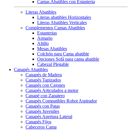
Camas Abatibles con Estantería
Literas Abatibles
Literas abatibles Horizontales
Literas Abatibles Verticales
Complementos Camas Abatibles
Estanterias
Armario
Altillo
Mesas Abatibles
Colchón para Cama abatible
Opciones Sofá para cama abatible
Cabezal Plegable
Canapés Abatibles
Canapés de Madera
Canapés Tapizados
Canapés con Cajones
Canapés Articulados a motor
Canapé con Zapatero
Canapés Compatibles Robot Aspirador
Canapés con Patas
Canapés Juveniles
Canapés Apertura Lateral
Canapés Fijos
Cabeceros Cama