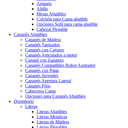
Armario
Altillo
Mesas Abatibles
Colchón para Cama abatible
Opciones Sofá para cama abatible
Cabezal Plegable
Canapés Abatibles
Canapés de Madera
Canapés Tapizados
Canapés con Cajones
Canapés Articulados a motor
Canapé con Zapatero
Canapés Compatibles Robot Aspirador
Canapés con Patas
Canapés Juveniles
Canapés Apertura Lateral
Canapés Fijos
Cabeceros Cama
Opciones para Canapés Abatibles
Dormitorio
Literas
Literas Abatibles
Literas Metalicas
Literas de Madera
Literas Plegables