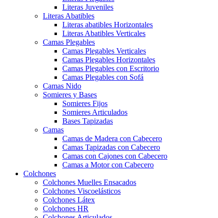
Literas Juveniles
Literas Abatibles
Literas abatibles Horizontales
Literas Abatibles Verticales
Camas Plegables
Camas Plegables Verticales
Camas Plegables Horizontales
Camas Plegables con Escritorio
Camas Plegables con Sofá
Camas Nido
Somieres y Bases
Somieres Fijos
Somieres Articulados
Bases Tapizadas
Camas
Camas de Madera con Cabecero
Camas Tapizadas con Cabecero
Camas con Cajones con Cabecero
Camas a Motor con Cabecero
Colchones
Colchones Muelles Ensacados
Colchones Viscoelásticos
Colchones Látex
Colchones HR
Colchones Articulados