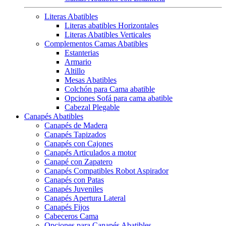
Literas Abatibles
Literas abatibles Horizontales
Literas Abatibles Verticales
Complementos Camas Abatibles
Estanterias
Armario
Altillo
Mesas Abatibles
Colchón para Cama abatible
Opciones Sofá para cama abatible
Cabezal Plegable
Canapés Abatibles
Canapés de Madera
Canapés Tapizados
Canapés con Cajones
Canapés Articulados a motor
Canapé con Zapatero
Canapés Compatibles Robot Aspirador
Canapés con Patas
Canapés Juveniles
Canapés Apertura Lateral
Canapés Fijos
Cabeceros Cama
Opciones para Canapés Abatibles