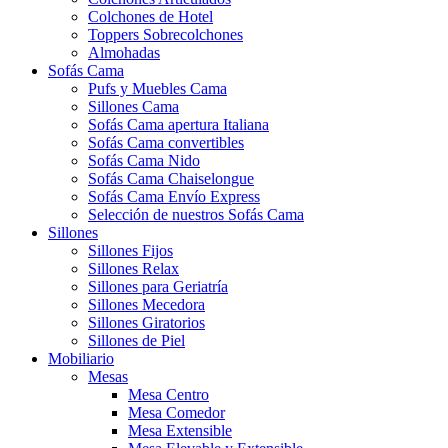
Colchones de Hotel
Toppers Sobrecolchones
Almohadas
Sofás Cama
Pufs y Muebles Cama
Sillones Cama
Sofás Cama apertura Italiana
Sofás Cama convertibles
Sofás Cama Nido
Sofás Cama Chaiselongue
Sofás Cama Envío Express
Selección de nuestros Sofás Cama
Sillones
Sillones Fijos
Sillones Relax
Sillones para Geriatría
Sillones Mecedora
Sillones Giratorios
Sillones de Piel
Mobiliario
Mesas
Mesa Centro
Mesa Comedor
Mesa Extensible