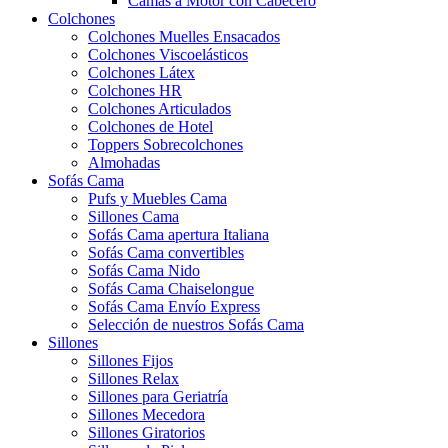
Camas a Motor con Cabecero
Colchones
Colchones Muelles Ensacados
Colchones Viscoelásticos
Colchones Látex
Colchones HR
Colchones Articulados
Colchones de Hotel
Toppers Sobrecolchones
Almohadas
Sofás Cama
Pufs y Muebles Cama
Sillones Cama
Sofás Cama apertura Italiana
Sofás Cama convertibles
Sofás Cama Nido
Sofás Cama Chaiselongue
Sofás Cama Envío Express
Selección de nuestros Sofás Cama
Sillones
Sillones Fijos
Sillones Relax
Sillones para Geriatría
Sillones Mecedora
Sillones Giratorios