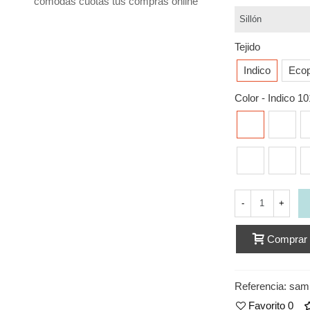
cómodas cuotas tus compras online
Tejido
Indico
Ecop
Color
-
Indico 10
Indico
Indico
In
101
102
1
Indico
Indico
In
111
112
1
-
+
Comprar
Referencia:
saml
Favorito
0