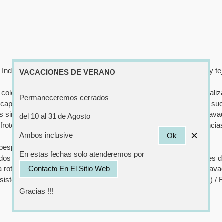
 Indico (microfibra 100% poliéster, muy resistente y transpirable) y te
VACACIONES DE VERANO
 de colores de tapizado, nos garantiza un producto personalizado, real
Permaneceremos cerrados
apa molecular invisible, repeliendo los liquidos y evitando que la su
simplemente con un poco de agua, sin necesidad de utilizar la lava
del 10 al 31 de Agosto
ote, roturas, desgarros y solidez a la luz, no conteniendo sustancias
×
Ambos inclusive
Ok
espunte de alta resistencia (anti-deshilache).
En estas fechas solo atenderemos por
eados en este sofá, estos han sido sometidos a rigurosos estándares de 
Contacto En El Sitio Web
a la rotura, asi como solidez a la limpieza en seco de los colores al lav
sistencia a la abrasión: 45.000 ciclos ( Norma ISO 12947-2: 1998) / R
Gracias !!!