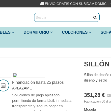
ENVIO GRATIS CON SUBIDA A DOMICIL
IBLES
DORMITORIO
COLCHONES
SOF
SILLÓN
Sillón de diseño
diseño y estilo
Financiación hasta 25 plazos
APLAZAME
351,28 €
Soluciones de pago aplazado
36
permitiendo de forma fácil, inmediata,
Fabricación 60 dia
transparente y segura pagar en
Modelo