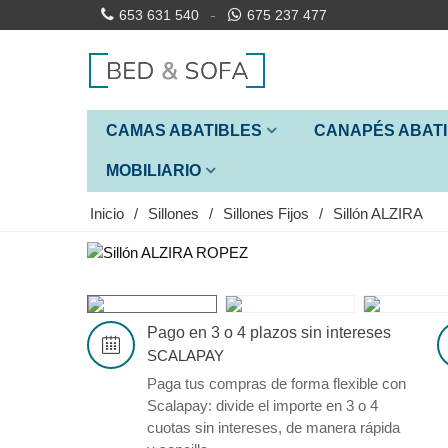
653 631 540
675 237 477
CAMAS ABATIBLES
CANAPÉS ABAT
MOBILIARIO
Inicio
/
Sillones
/
Sillones Fijos
/
Sillón ALZIRA
Pago en 3 o 4 plazos sin intereses
SCALAPAY
Paga tus compras de forma flexible con
Scalapay: divide el importe en 3 o 4
cuotas sin intereses, de manera rápida