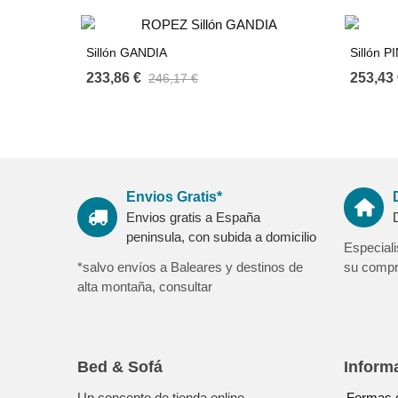
Sillón GANDIA
Sillón 
233,86 €
253,43 
246,17 €
Envios Gratis*
Envios gratis a España
peninsula, con subida a domicilio
Especial
*salvo envíos a Baleares y destinos de
su compra
alta montaña, consultar
Bed & Sofá
Inform
Un concepto de tienda online
Formas 