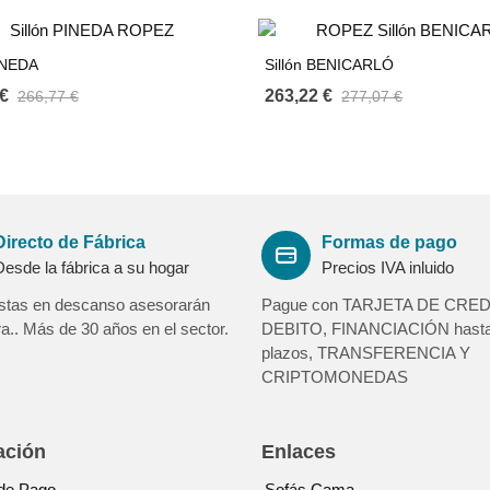
PINEDA
Sillón BENICARLÓ
€
263,22 €
266,77 €
277,07 €
Directo de Fábrica
Formas de pago
Desde la fábrica a su hogar
Precios IVA inluido
istas en descanso asesorarán
Pague con TARJETA DE CRED
.. Más de 30 años en el sector.
DEBITO, FINANCIACIÓN hasta
plazos, TRANSFERENCIA Y
CRIPTOMONEDAS
ación
Enlaces
de Pago
Sofás Cama