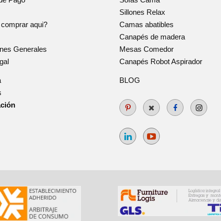
Sillones Relax
 comprar aqui?
Camas abatibles
Canapés de madera
ones Generales
Mesas Comedor
gal
Canapés Robot Aspirador
a
BLOG
s
ación