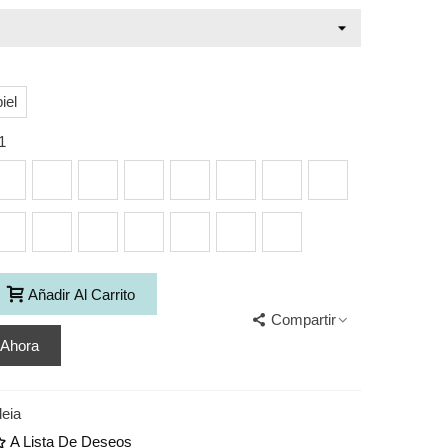
iel
1
dico
Indico
Indico
Indico
Indico
Indico
Indico
Indico
03
104
105
106
107
108
109
110
dico
Indico
Indico
Indico
Indico
Indico
Indico
13
115
116
117
118
119
120
Añadir Al Carrito
Compartir
 Ahora
eia
A Lista De Deseos