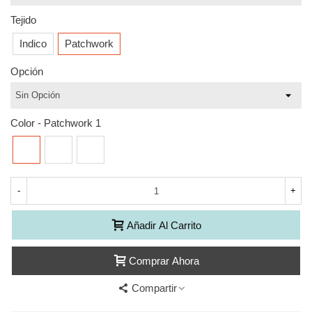
Tejido
Indico
Patchwork
Opción
Color
-
Patchwork 1
Patchwork
Patchwork
Patchwork
1
2
3
-
+
Añadir Al Carrito
Comprar Ahora
Compartir