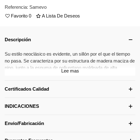
Referencia:
Samevo
Favorito
0
A Lista De Deseos
Descripción
Su estilo neoclásico es evidente, un sillón por el que el tiempo
no pasa. Se caracteriza por su estructura de madera maciza de
pino, junto a la espuma de poliuretano moldeada de alta
Lee mas
elasticidad, que nos ayuda a crear formas de gran confort y
durabilidad tanto en el asiento como en el respaldo.
Su gran precio unido a sus caracteristicas de confort, hacen de
Certificados Calidad
este sillón el complemento perfecto que no debe faltar en ningún
espacio de la casa.
INDICACIONES
Sin olvidar que el sillón viene acompañado de su pareja
incuestionable, siendo el pouff evidentemente una opción para
acentuar el gran confort de este modelo.
Envio/Fabricación
Caracteristicas: