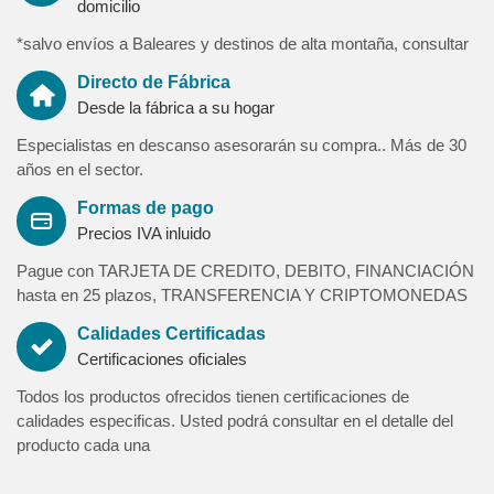
domicilio
durabilidad.
*salvo envíos a Baleares y destinos de alta montaña, consultar
Sistema extensible central de 60 cm con guías sincronizadas y
ruedas en las patas para facilitar su desplazamiento.
Directo de Fábrica
Batería de litio recargable, extraíble y de larga duración.
Desde la fábrica a su hogar
Acabados madera:
Especialistas en descanso asesorarán su compra.. Más de 30
17 colores disponibles: Roble Dalton, Blanco poro, Gris seda,
años en el sector.
Roble azabache, Roble Natural, Oxido, Blanco piedra (solo
Formas de pago
tapas), Olmo sabi, Roble amazona, Hickory Frida, Gris piedra
Precios IVA inluido
(solo tapa ), Roble, Wild wood, Nogal, Cerezo, Verde, Piedra
oscura (solo tapas)
Pague con TARJETA DE CREDITO, DEBITO, FINANCIACIÓN
hasta en 25 plazos, TRANSFERENCIA Y CRIPTOMONEDAS
Acabados metal (patas):
6 colores disponibles: Cava-Ferro-Moka-Oleo-Sable-Talco
Calidades Certificadas
Certificaciones oficiales
Medidas:
Todos los productos ofrecidos tienen certificaciones de
Altura mínima 36 cm / Altura máxima elevable 76 cm
calidades especificas. Usted podrá consultar en el detalle del
Mesa cerrada: 120x70 cm / 120x80 cm / 130x70 cm / 130x80
producto cada una
cm.
Mesa abierta: 180x70 cm / 180x80 cm / 190x70 cm / 190x80