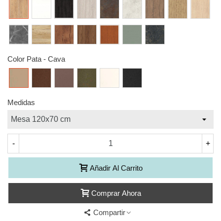
S13
S15
S23
S21
S51
S41
S42
S43
S44
Roble
Blanco
Roble
Roble
Oxido
Blanco
Olmo
Roble
Hickory
Dalton
poro
azabache
Natural
piedra
sabi
amazona
Frida
S39
S26
S30
S19
S50
S12
S53
Gris
Roble
Wild
Nogal
Cerezo
Verde
Piedra
piedra
Wood
oscura
Color Pata
-
Cava
Cava
Ferro
Moka
Oleo
Talco
Sable
Medidas
-
+
Añadir Al Carrito
Comprar Ahora
Compartir