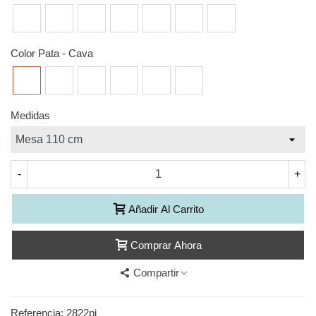
Dalton
poro
azabache
Natural
piedra
sabi
amazona
Frida
S39
S26
S30
S19
S50
S12
S53
Gris
Roble
Wild
Nogal
Cerezo
Verde
Piedra
piedra
Wood
oscura
Color Pata
-
Cava
Cava
Ferro
Moka
Oleo
Talco
Sable
Medidas
-
+
Añadir Al Carrito
Comprar Ahora
Compartir
Referencia:
2822pi