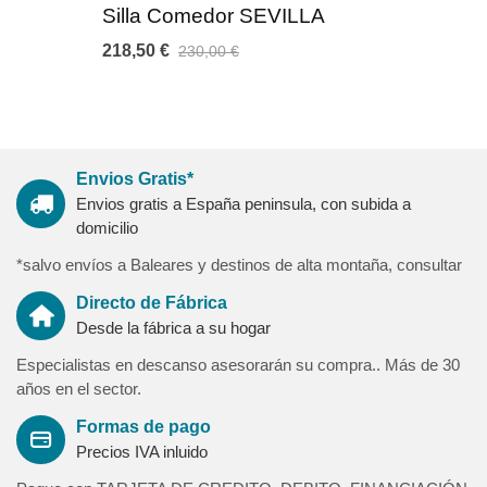
Silla Comedor SEVILLA
Acabados madera:
17 colores disponibles: Roble Dalton, Blanco poro, Gris seda,
218,50 €
230,00 €
Roble azabache, Roble Natural, Oxido, Blanco piedra (solo
tapas), Olmo sabi, Roble amazona, Hickory Frida, Gris piedra
(solo tapa ), Roble, Wild wood, Nogal, Cerezo, Verde, Piedra
oscura (solo tapas)
Acabados metal (patas):
Envios Gratis*
6 colores disponibles: Cava-Ferro-Moka-Oleo-Sable-Talco
Envios gratis a España peninsula, con subida a
domicilio
Medidas:
*salvo envíos a Baleares y destinos de alta montaña, consultar
Altura 75 cm
Diámetro 110 x 110 cm (1 extension de 50 cm)
Directo de Fábrica
Desde la fábrica a su hogar
Garantia:
Especialistas en descanso asesorarán su compra.. Más de 30
3 años de garantia contra defecto de fabricación. Producto
años en el sector.
nacional fabricado siguiendo los máximos estándares de
calidad, diseño y producción con homologación de normativas
Formas de pago
europeas.
Precios IVA inluido
Nuestra garantía de calidad le asegura un producto de máxima
relación calidad-precio y libre de sustancias nocivas contra la