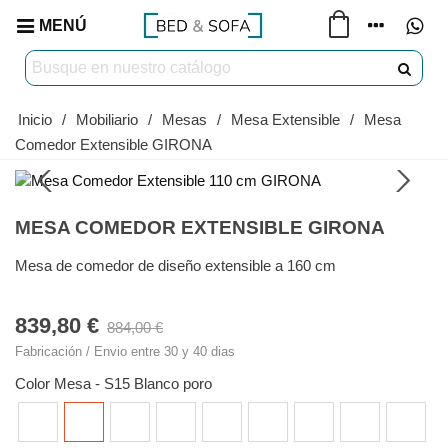
MENÚ
Inicio
/
Mobiliario
/
Mesas
/
Mesa Extensible
/
Mesa
Comedor Extensible GIRONA
MESA COMEDOR EXTENSIBLE GIRONA
Mesa de comedor de diseño extensible a 160 cm
839,80 €
884,00 €
Fabricación / Envio entre 30 y 40 dias
Color Mesa
-
S15 Blanco poro
S13
S15
S23
S21
S51
S41
S42
S43
S44
Roble
Blanco
Roble
Roble
Oxido
Blanco
Olmo
Roble
Hickory