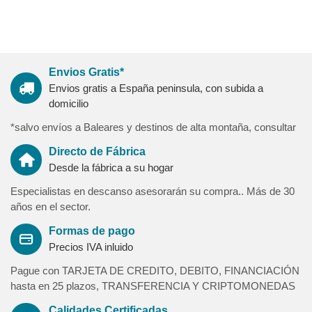
Apertura elevable mediante sistema de placas metálicas
accionadas por pistones a gas.
Los amortiguadores de gas aseguran un descenso lento sin
peligro, permitiendo recoger la cama sin esfuerzo.
Envios Gratis*
Somier de láminas:
Envios gratis a España peninsula, con subida a
Estructura de tubo acerado reforzado con un barra central
domicilio
longitudinal.
Acabado en pintura epoxy con tratamiento anti-corrosión y
*salvo envíos a Baleares y destinos de alta montaña, consultar
antirrayable.
Directo de Fábrica
Láminas de madera contrachapadas
Desde la fábrica a su hogar
Pata somier plegable de estructura acerada
Especialistas en descanso asesorarán su compra.. Más de 30
Acabados madera:
años en el sector.
16 colores melaminicos para combinar tanto en estructuras
Formas de pago
como frentes: Toffee-Antracita-Nórdico-Carbón-Glacial-
Precios IVA inluido
Supreme-Cambrian-Vintage-Hormigón-Ebano-Blanco-Artisan-
Natura-Vainilla-Café olé-Nogal.
Pague con TARJETA DE CREDITO, DEBITO, FINANCIACIÓN
4 colores para decorar solo en frentes de puertas: Berenjena-
hasta en 25 plazos, TRANSFERENCIA Y CRIPTOMONEDAS
Camuflaje-Crack Nature-Crack Nogal
Calidades Certificadas