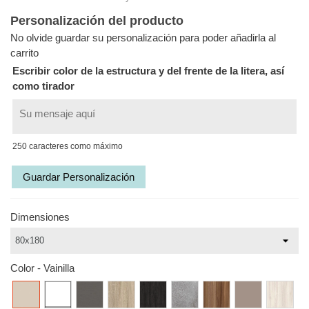
Personalización del producto
No olvide guardar su personalización para poder añadirla al
carrito
Escribir color de la estructura y del frente de la litera, así
como tirador
250 caracteres como máximo
Guardar Personalización
Dimensiones
Color
-
Vainilla
Vainilla
Blanco
Antracita
Cambrian
Carbón
Hormigón
Ebano
Café
Supreme
Olé