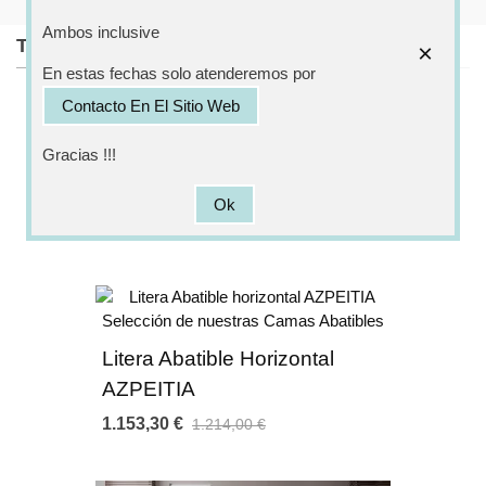
Apertura silenciosa asistida y asegurada por un mecanismo
Ambos inclusive
accionado mediante pistones de gas.
También te puede interesar
×
Su composición de estructura de madera de partículas de 30
En estas fechas solo atenderemos por
mm con somier de lamas le aporta una gran resistencia y
Contacto En El Sitio Web
durabilidad.
Dispositivo de seguridad antivuelco incorporado.
Gracias !!!
El escritorio se pliega cuando no vayas hacer uso del mismo, lo
Litera Abatible Horizontal
que te permite liberar más espacio.
MURCIA
Gran gama de colores disponibles para que lo pueda combinar
Ok
a su gusto con el resto del mobiliario.
759,05 €
799,00 €
Somieres de lamas de madera para un mayor confort del
cuerpo.
Gran fiabilidad con escalera metálica para acceder a la cama y
barandilla de seguridad integrada fabricada en acero reforzado.
Durante la noche solo tienes que abrir la litera y a descansar y
Litera Abatible Horizontal
sin necesidad de quitar el edredón para cerrarla.
AZPEITIA
1.153,30 €
Montaje consultar
1.214,00 €
VIDEO MONTAJE AQUI
presupuesto
aquí
MEDIDAS