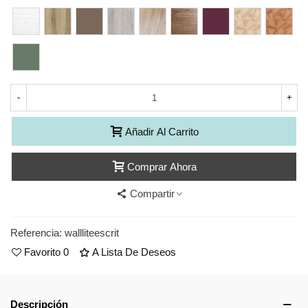
Glacial
Nordico
Toffee
Vintage
Natura
Nogal
Berenjena
Crack
Crack
Nature
Nogal
Camuflaje
-
+
Añadir Al Carrito
Comprar Ahora
Compartir
Referencia:
wallliteescrit
Favorito
0
A Lista De Deseos
Descripción