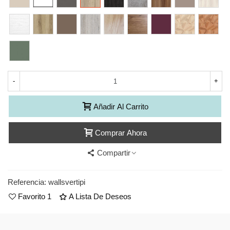
Olé
Glacial
Nordico
Toffee
Vintage
Natura
Nogal
Berenjena
Crack
Crack
Nature
Nogal
Camuflaje
-
+
Añadir Al Carrito
Comprar Ahora
Compartir
Referencia:
wallsvertipi
Favorito
1
A Lista De Deseos