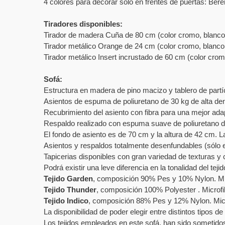
4 colores para decorar solo en frentes de puertas: Be
Tiradores disponibles:
Tirador de madera Cuña de 80 cm (color cromo, blanco 
Tirador metálico Orange de 24 cm (color cromo, blanco 
Tirador metálico Insert incrustado de 60 cm (color crom
Sofá:
Estructura en madera de pino macizo y tablero de partíc
Asientos de espuma de poliuretano de 30 kg de alta de
Recubrimiento del asiento con fibra para una mejor adap
Respaldo realizado con espuma suave de poliuretano de 
El fondo de asiento es de 70 cm y la altura de 42 cm. L
Asientos y respaldos totalmente desenfundables (sólo en
Tapicerias disponibles con gran variedad de texturas y 
Podrá existir una leve diferencia en la tonalidad del teji
Tejido Garden
, composición 90% Pes y 10% Nylon. Mic
Tejido Thunder
, composición 100% Polyester . Microfi
Tejido Indico
, composición 88% Pes y 12% Nylon. Micro
La disponibilidad de poder elegir entre distintos tipos 
Los tejidos empleados en este sofá, han sido sometidos a