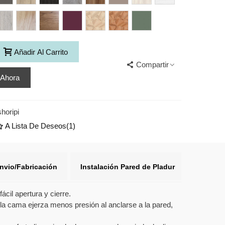
Olé
ntage
Natura
Nogal
Berenjena
Crack
Crack
Camuflaje
Nature
Nogal
Añadir Al Carrito
Compartir
 Ahora
shoripi
A Lista De Deseos
(
1
)
nvio/Fabricación
Instalación Pared de Pladur
cil apertura y cierre.
la cama ejerza menos presión al anclarse a la pared,