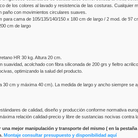
 seco de los colores al lavado y resistencia de las costuras. Cualqui
 un paño con movimientos circulares suaves.
cm para cama de 105/135/140/150 x 180 cm de largo / 2 mod. de 97 c
200 cm de largo
retano HR 30 kg. Altura 20 cm.
n suavidad, acolchado con fibra siliconada de 200 grs y fieltro acrilic
civas, optimizando la salud del producto.
nima 30 cm y máxima 40 cm). La medida de largo y ancho siempre se a
stándares de calidad, diseño y producción conforme normativa eur
áxima relación calidad-precio y libre de sustancias nocivas contra l
 una mejor manipulación y transporte del mismo ( en la pestaña
o.
Montaje consultar presupuesto y disponibilidad
aquí