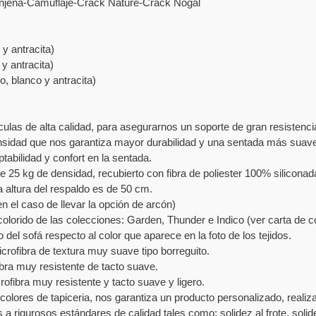
renjena-Camuflaje-Crack Nature-Crack Nogal
y antracita)
y antracita)
o, blanco y antracita)
ulas de alta calidad, para asegurarnos un soporte de gran resistencia
nsidad que nos garantiza mayor durabilidad y una sentada más suav
tabilidad y confort en la sentada.
25 kg de densidad, recubierto con fibra de poliester 100% siliconad
a altura del respaldo es de 50 cm.
 el caso de llevar la opción de arcón)
colorido de las colecciones: Garden, Thunder e Indico (ver carta de c
do del sofá respecto al color que aparece en la foto de los tejidos.
rofibra de textura muy suave tipo borreguito.
bra muy resistente de tacto suave.
fibra muy resistente y tacto suave y ligero.
de colores de tapiceria, nos garantiza un producto personalizado, real
 rigurosos estándares de calidad tales como: solidez al frote, solidez 