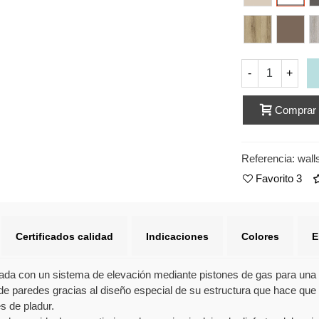
Nordico
Toffee
Vi
-
+
Comprar
Referencia:
wall
Favorito
3
Certificados calidad
Indicaciones
Colores
E
ada con un sistema de elevación mediante pistones de gas para una fá
de paredes gracias al diseño especial de su estructura que hace que 
s de pladur.