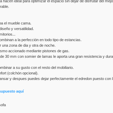
a hacen ideal para optimizar el espacio sin dejar de disfrutar del me
rable.
upa el mueble cama.
seño y versatilidad.
itorios...
mbinan a la perfección en todo tipo de estancias.
r una zona de dia y otra de noche.
nismo accionado mediante pistones de gas.
de 30 mm con somier de lamas le aporta una gran resistencia y durab
binar a su gusto con el resto del mobiliario.
ort (colchón opcional).
cansar y despues puedes dejar perfectamente el edredon puesto con 
supuesto aquí