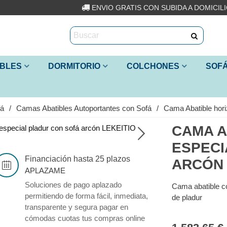
ENVIO GRATIS CON SUBIDA A DOMICIL
IBLES
DORMITORIO
COLCHONES
SOF
fá
/
Camas Abatibles Autoportantes con Sofá
/
Cama Abatible hori
CAMA A
ESPECI
Financiación hasta 25 plazos
ARCÓN 
APLAZAME
Soluciones de pago aplazado
Cama abatible co
permitiendo de forma fácil, inmediata,
de pladur
transparente y segura pagar en
cómodas cuotas tus compras online