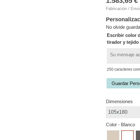
1.583,65 €
Fabricación / Envi
Personalizac
No olvide guarda
Escribir color 
tirador y tejido
250 caracteres co
Guardar Pers
Dimensiones
Color
-
Blanco
Vainilla
Blanco
An