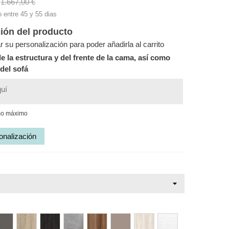
1.667,00 €
o entre 45 y 55 dias
ión del producto
r su personalización para poder añadirla al carrito
de la estructura y del frente de la cama, así como
 del sofá
mo máximo
onalización
tracita
Cambrian
Carbón
Hormigón
Ebano
Café
Supreme
Glacial