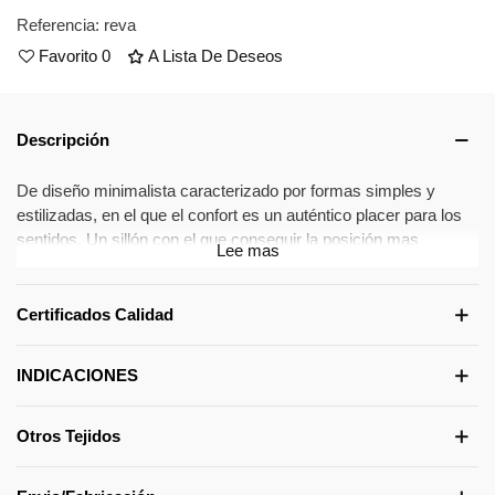
Referencia:
reva
Favorito
0
A Lista De Deseos
Descripción
De diseño minimalista caracterizado por formas simples y
estilizadas, en el que el confort es un auténtico placer para los
sentidos. Un sillón con el que conseguir la posición mas
Lee mas
cómoda para el cuerpo, gracias a la incorporación de los
últimos avances tecnológicos en materia de relax.
Incorpora doble motorización con independencia de respaldo y
Certificados Calidad
de piecero, creando una extensión del asiento permitiéndonos
un idóneo apoyo de las piernas y una mejor adaptación del
INDICACIONES
cuerpo. Activación mediante botonera empotrado
Medidas:
Otros Tejidos
Podrá existir unas tolerancias en las medidas del sillón de +/- 1
cm