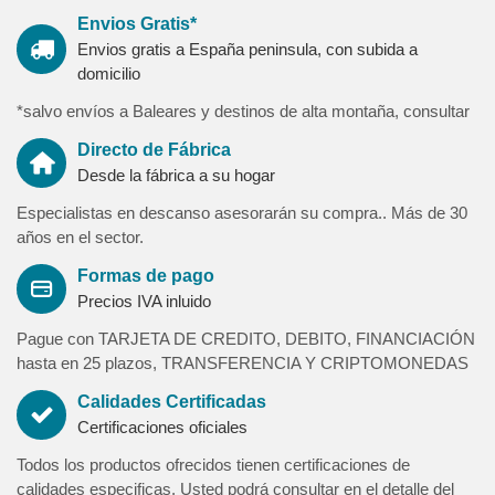
resistencia de las costuras.
Envios Gratis*
Solidez al frote entre 4-5 (Norma ISO 25077/1996) /
Envios gratis a España peninsula, con subida a
Resistencia a la abrasión: 45.000 ciclos ( Norma ISO 12947-2:
domicilio
1998) / Resistencia al Pilling (Norma ISO 12945) / Solidez al
*salvo envíos a Baleares y destinos de alta montaña, consultar
lavado entre 4-5 (Norma ISO 25077)
Directo de Fábrica
Garantia y Calidad certificada:
Desde la fábrica a su hogar
3 años de garantia contra defecto de fabricación.
Producto fabricado por una de las más importantes empresas
Especialistas en descanso asesorarán su compra.. Más de 30
de tapiceria a nivel nacional y bajo el sello de Muebles de
años en el sector.
España, siguiendo los máximos estándares de calidad, diseño
Formas de pago
y producción homologados por las normativas europeas de
Precios IVA inluido
calidad.
Nuestra garantía de calidad le asegura un producto de máxima
Pague con TARJETA DE CREDITO, DEBITO, FINANCIACIÓN
relación calidad-precio y libre de sustancias nocivas contra la
hasta en 25 plazos, TRANSFERENCIA Y CRIPTOMONEDAS
salud de las personas.
Calidades Certificadas
Certificaciones oficiales
Nota importante:
Si su finca o domicilio presenta características especiales, en
Todos los productos ofrecidos tienen certificaciones de
cuanto al espacio disponible para el acceso de los productos,
calidades especificas. Usted podrá consultar en el detalle del