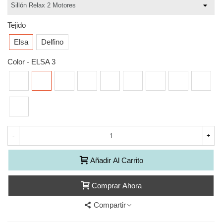
Tejido
Elsa
Delfino
Color
-
ELSA 3
ELSA
ELSA
ELSA
ELSA
ELSA
ELSA
ELSA
ELSA
ELSA
1
3
6
7
8
9
10
12
13
ELSA
15
-
+
Añadir Al Carrito
Comprar Ahora
Compartir