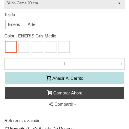
Tejido
Eneris
Arte
Color
-
ENERIS Gris Medio
ENERIS
ENERIS
ENERIS
ENERIS
ENERIS
Gris
Fresa
Azul
Verde
Arena
Medio
-
+
Añadir Al Carrito
Comprar Ahora
Compartir
Referencia:
zaindie
Favorito
0
A Lista De Deseos