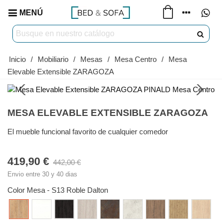
MENÚ
Inicio
/
Mobiliario
/
Mesas
/
Mesa Centro
/
Mesa
Elevable Extensible ZARAGOZA
MESA ELEVABLE EXTENSIBLE ZARAGOZA
El mueble funcional favorito de cualquier comedor
419,90 €
442,00 €
Envio entre 30 y 40 dias
Color Mesa
-
S13 Roble Dalton
S13
S15
S23
S21
S51
S41
S42
S43
S44
Roble
Blanco
Roble
Roble
Oxido
Blanco
Olmo
Roble
Hickory