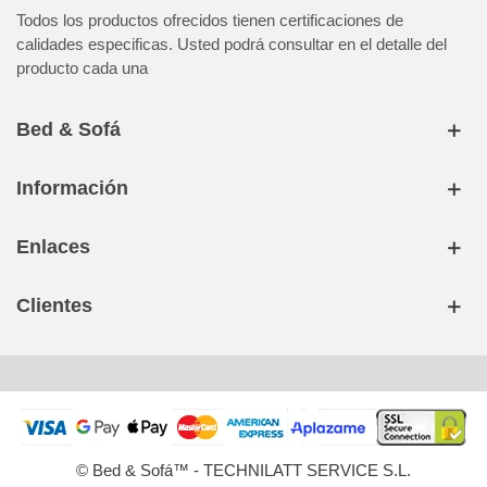
incrementados por la poca frecuencia de envios de estos
Todos los productos ofrecidos tienen certificaciones de
destinos (consultar con su asesor)
calidades especificas. Usted podrá consultar en el detalle del
producto cada una
Bed & Sofá
Información
Enlaces
Clientes
© Bed & Sofá™ - TECHNILATT SERVICE S.L.