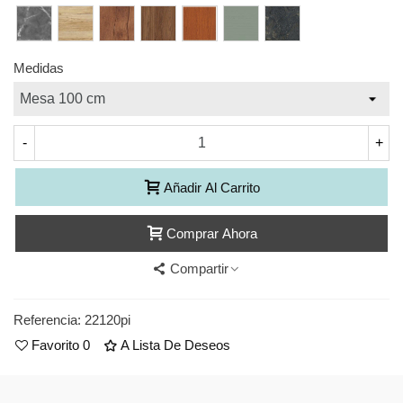
Dalton
poro
azabache
Natural
piedra
sabi
amazona
Frida
S39
S26
S30
S19
S50
S12
S53
Gris
Roble
Wild
Nogal
Cerezo
Verde
Piedra
piedra
Wood
oscura
Medidas
-
+
Añadir Al Carrito
Comprar Ahora
Compartir
Referencia:
22120pi
Favorito
0
A Lista De Deseos