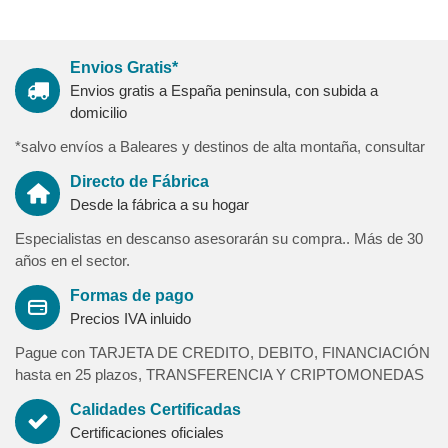
nacional fabricado siguiendo los máximos estándares de
calidad, diseño y producción con homologación de normativas
europeas.
Envios Gratis*
Nuestra garantía de calidad le asegura un producto de máxima
Envios gratis a España peninsula, con subida a
relación calidad-precio y libre de sustancias nocivas contra la
domicilio
salud de las personas.
*salvo envíos a Baleares y destinos de alta montaña, consultar
Directo de Fábrica
Ambito de venta
Desde la fábrica a su hogar
Especialistas en descanso asesorarán su compra.. Más de 30
Ambito de venta El ámbito de venta es de toda España (excepto
años en el sector.
Islas Canarias, Ceuta, Melilla, Formentera y Menorca). Para
Destino Islas Baleares (Mallorca e Ibiza) existira un suplemento
Formas de pago
por envio y artículo en concepto de flete marítimo (a consultar).
Precios IVA inluido
Para destinos de alta montaña y otras zonas (pirineos-picos de
Pague con TARJETA DE CREDITO, DEBITO, FINANCIACIÓN
europa-sierra nevada-alpujarras-sierra de cazorla-almeria-delta
hasta en 25 plazos, TRANSFERENCIA Y CRIPTOMONEDAS
del ebro- huesca-teruel-serrania de castellón y frontera con
portugal) tendra un incremento de 100 € iva incluido por pedido.
Calidades Certificadas
Igualmente los plazos de entrega para dichas zonas se verán
Certificaciones oficiales