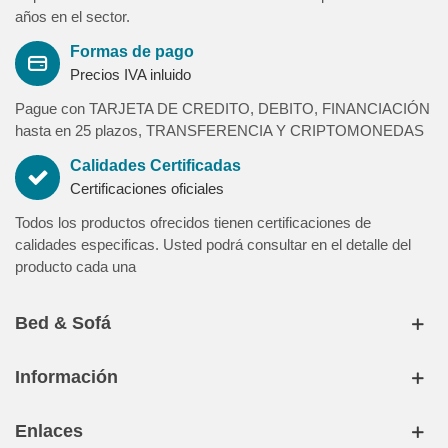
años en el sector.
Largo 130 y 160 cm (2 extensiones)
Formas de pago
Garantia:
Precios IVA inluido
3 años de garantia contra defecto de fabricación. Producto
nacional fabricado siguiendo los máximos estándares de
Pague con TARJETA DE CREDITO, DEBITO, FINANCIACIÓN
calidad, diseño y producción con homologación de normativas
hasta en 25 plazos, TRANSFERENCIA Y CRIPTOMONEDAS
europeas.
Calidades Certificadas
Nuestra garantía de calidad le asegura un producto de máxima
Certificaciones oficiales
relación calidad-precio y libre de sustancias nocivas contra la
salud de las personas.
Todos los productos ofrecidos tienen certificaciones de
calidades especificas. Usted podrá consultar en el detalle del
*La composición presentada no incluye en el precio las
producto cada una
sillas (consulte con su asesor)
Bed & Sofá
Ambito de venta
Información
Ambito de venta El ámbito de venta es de toda España (excepto
Enlaces
Islas Canarias, Ceuta, Melilla, Formentera y Menorca). Para