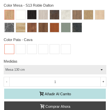
Color Mesa
-
S13 Roble Dalton
S13
S15
S23
S21
S51
S41
S42
S43
S44
Roble
Blanco
Roble
Roble
Oxido
Blanco
Olmo
Roble
Hickory
Dalton
poro
azabache
Natural
piedra
sabi
amazona
Frida
S39
S26
S30
S19
S50
S12
S53
Gris
Roble
Wild
Nogal
Cerezo
Verde
Piedra
piedra
Wood
oscura
Color Pata
-
Cava
Cava
Ferro
Moka
Oleo
Talco
Sable
Medidas
-
+
Añadir Al Carrito
Comprar Ahora