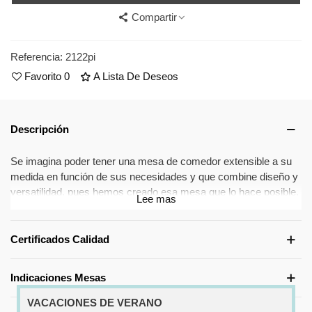
Compartir
Referencia:
2122pi
Favorito
0
A Lista De Deseos
Descripción
Se imagina poder tener una mesa de comedor extensible a su
medida en función de sus necesidades y que combine diseño y
versatilidad, pues hemos creado esa mesa que lo hace posible,
Lee mas
gracias a su sistema extensible de última generación, su
estudiado diseño hace que la mesa se convierta en un
verdadero mueble inteligente multifuncional.
Certificados Calidad
Se trata de una mesa que puede desplegarse siempre que lo
necesite para transformarla en una verdadera mesa de
Indicaciones Mesas
comedor de hasta 250 cm de largo (mesa de 160 cm)
El principio es muy sencillo: La mesa incorpora 2 extensiones
VACACIONES DE VERANO