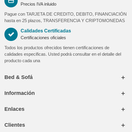
Precios IVA inluido
en tu domicilio.
- Sistema respira
Pague con TARJETA DE CREDITO, DEBITO, FINANCIACIÓN
Compuesto por 4 aireadores de ventilación adaptados a la tapa
hasta en 25 plazos, TRANSFERENCIA Y CRIPTOMONEDAS
del canapé permitiendo que el aire circule en el interior del arcón
Calidades Certificadas
manteniendo la superficie seca.
Certificaciones oficiales
*Puede combinar el Canapé con el cabecero a juego
Todos los productos ofrecidos tienen certificaciones de
(consulte la sección de cabeceros o con su asesor)
calidades especificas. Usted podrá consultar en el detalle del
producto cada una
Garantia:
3 años de garantia contra defecto de fabricación. Producto
nacional fabricado siguiendo los máximos estándares de
Bed & Sofá
calidad, diseño y producción con homologación de normativas
europeas.
Información
Nuestra garantía de calidad le asegura un producto de máxima
relación calidad-precio y libre de sustancias nocivas contra la
Enlaces
salud de las personas.
Clientes