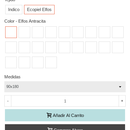
Indico
Ecopiel Elfos
Color
-
Elfos Antracita
Elfos
Elfos
Elfos
Elfos
Elfos
Elfos
Elfos
Elfos
Elfos
Antracita
Azul
Blanco
Camello
Ceniza
Choco
Crudo
Fucsia
Gris
Elfos
Elfos
Elfos
Elfos
Elfos
Elfos
Elfos
Elfos
Elfos
Huevo
Lila
Mora
Negro
Oro
Pink
Pistacho
Plata
Rojo
Ferrari
Elfos
Elfos
Elfos
Elfos
Sky
Taupe
Verde
Vison
Medidas
-
+
Añadir Al Carrito