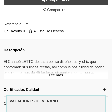
Comprar Ahora
Compartir
Referencia:
3mil
Favorito
0
A Lista De Deseos
Descripción
El Canapé LETTO destaca por su diseño sutil y chic que
conforman sus lineas rectas, asi como la posibilidad de poder
elegir entre más de 45 texturas disponibles de tapiceria,
Lee mas
empleando en su fabricación materiales de gran calidad para
que el descanso sea óptimo y confortable.
Otra caracteristica a tener en cuenta es la altura de sus patas
Certificados Calidad
que nos permite el uso de cualquier robot limpiador, lo cual es
una gran ventaja añadida.
VACACIONES DE VERANO
Características Medidas
¿Cuáles son las ventajas del producto?