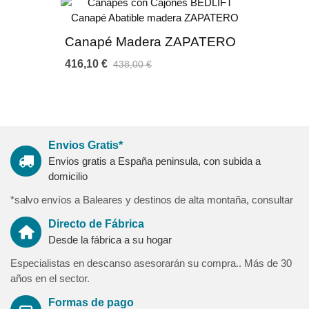
humedad manteniendo la superficie fresca y seca.
Las medidas de 160-180-200 cm se fabrican tipo gemelos
uniendo dos canapés de 80/90/100 cm
Canapé Madera ZAPATERO
416,10 €
438,00 €
Tapiceria disponible:
Ecopiel Elfos, con base en PVC de gran resistencia al frote y al
pilling, con el clásico grabado de la piel (22 colores a elegir)
Microfibra Indico, 100% poliéster, muy transpirable y resistente
al frote y al pilling (24 colores a elegir)
Envios Gratis*
Medidas:
Envios gratis a España peninsula, con subida a
Altura con patas 30 cm (18 cm sin patas)
domicilio
Altura patas 12 cm.
*salvo envíos a Baleares y destinos de alta montaña, consultar
Anchos: 90-105-135-150-160-180-200 cm.
Largos: 180-190-200 cm.
Directo de Fábrica
Desde la fábrica a su hogar
COMPLETA TU CANAPÉ
Especialistas en descanso asesorarán su compra.. Más de 30
- Montaje Canapé
años en el sector.
Contratando el servicio de montaje, te aseguras de que
Formas de pago
expertos especializados dejen el producto totalmente instalado