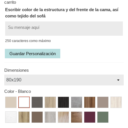
carrito
Escribir color de la estructura y del frente de la cama, así
como tejido del sofá
250 caracteres como máximo
Guardar Personalización
Dimensiones
Color
-
Blanco
Vainilla
Blanco
Antracita
Cambrian
Carbón
Hormigón
Ebano
Café
Supreme
Olé
Glacial
Nordico
Toffee
Vintage
Natura
Nogal
Berenjena
Camuflaje