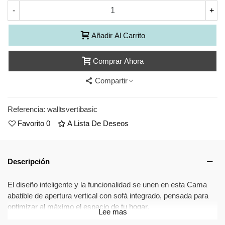
-
+
Añadir Al Carrito
Comprar Ahora
Compartir
Referencia:
walltsvertibasic
Favorito
0
A Lista De Deseos
Descripción
El diseño inteligente y la funcionalidad se unen en esta Cama
abatible de apertura vertical con sofá integrado, pensada para
optimizar al máximo el espacio de tu hogar.
Lee mas
Gracias a su sistema práctico y versátil, podrás disfrutar de una