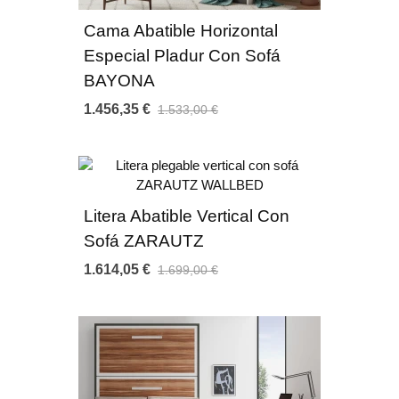
Cama Abatible Horizontal
Especial Pladur Con Sofá
BAYONA
1.456,35 €
1.533,00 €
Estructura Cama:
Litera Abatible Vertical Con
Paneles de estructura melamínica de alta densidad con
Sofá ZARAUTZ
acabados en estructura de 30 mm y acabados interiores y
1.614,05 €
1.699,00 €
frontales de 20 mm.
Recubrimiento con canto de PVC de 2 milímetros.
Sistemas de ensamblado con excéntricas metálicas.
Terminación para rodapié de 10 x 1,5 cm.
Estanteria decorativa integrada sincronizada con la apertura de
la cama mediante brazos de aluminio.