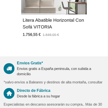
Mecanismo Abatible:
Apertura elevable mediante sistema de placas metálicas
accionadas por pistones a gas.
Los amortiguadores de gas aseguran un descenso lento sin
Litera Abatible Horizontal Con
peligro, permitiendo recoger la cama sin esfuerzo.
Sofá VITORIA
Base Cama:
1.756,55 €
1.849,00 €
Estructura de tubo acerado de aluminio reforzado con tablero
melaminico de alta densidad y resistencia.
Acabado en pintura epoxy blanco con tratamiento anti-corrosión
y antirrayable.
Altura de la cama al suelo 34 cm.
Envios Gratis*
El pie de apoyo de la cama se extiende automáticamente,
Envios gratis a España peninsula, con subida a
gracias a un sistema de amortiguación y retardo para una
domicilio
apertura segura.
*salvo envíos a Baleares y destinos de alta montaña, consultar
Acabados madera:
Directo de Fábrica
15 colores melaminicos para combinar tanto en estructuras
Desde la fábrica a su hogar
como puertas y frontales de cajones: Toffee-Antracita-Nórdico-
Carbón-Glacial-Supreme-Cambrian-Vintage-Hormigón-Ebano-
Especialistas en descanso asesorarán su compra.. Más de 30