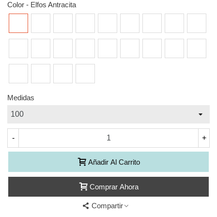
Color
-
Elfos Antracita
Elfos
Elfos
Elfos
Elfos
Elfos
Elfos
Elfos
Elfos
Elfos
Antracita
Azul
Blanco
Camello
Ceniza
Choco
Crudo
Fucsia
Gris
Elfos
Elfos
Elfos
Elfos
Elfos
Elfos
Elfos
Elfos
Elfos
Huevo
Lila
Mora
Negro
Oro
Pink
Pistacho
Plata
Rojo
Ferrari
Elfos
Elfos
Elfos
Elfos
Sky
Taupe
Verde
Vison
Medidas
-
+
Añadir Al Carrito
Comprar Ahora
Compartir