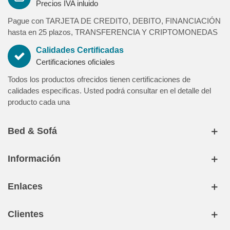
Precios IVA inluido
Islas Canarias, Ceuta, Melilla, Formentera y Menorca). Para
Destino Islas Baleares (Mallorca e Ibiza) existira un suplemento
Pague con TARJETA DE CREDITO, DEBITO, FINANCIACIÓN
por envio y artículo en concepto de flete marítimo (a consultar).
hasta en 25 plazos, TRANSFERENCIA Y CRIPTOMONEDAS
Para destinos de alta montaña y otras zonas (pirineos-picos de
Calidades Certificadas
europa-sierra nevada-alpujarras-sierra de cazorla-almeria-delta
Certificaciones oficiales
del ebro- huesca-teruel-serrania de castellón y frontera con
portugal) tendra un incremento de 100 € iva incluido por pedido.
Todos los productos ofrecidos tienen certificaciones de
Igualmente los plazos de entrega para dichas zonas se verán
calidades especificas. Usted podrá consultar en el detalle del
incrementados por la poca frecuencia de envios de estos
producto cada una
destinos (consultar con su asesor)
Bed & Sofá
Información
Enlaces
Clientes