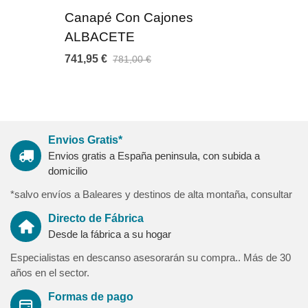
al frote y al pilling (24 colores a elegir)
Canapé Con Cajones
ALBACETE
Medidas:
Altura 130 cm / grosor 8 cm (+-1 de tolerancia)
741,95 €
781,00 €
Largos: 100-115-145-160-170 cm
Garantia:
3 años de garantia contra defecto de fabricación. Producto
nacional fabricado siguiendo los máximos estándares de
Envios Gratis*
calidad, diseño y producción con homologación de normativas
Envios gratis a España peninsula, con subida a
europeas.
domicilio
Nuestra garantía de calidad le asegura un producto de máxima
relación calidad-precio y libre de sustancias nocivas contra la
*salvo envíos a Baleares y destinos de alta montaña, consultar
salud de las personas.
Directo de Fábrica
Desde la fábrica a su hogar
Especialistas en descanso asesorarán su compra.. Más de 30
Ambito de venta
años en el sector.
Formas de pago
Ambito de venta El ámbito de venta es de toda España (excepto