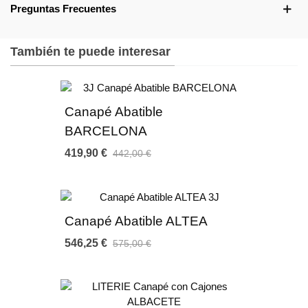
Preguntas Frecuentes
actuales y siempre elegantes, pensados para dar ese toque de
personalidad a tu cama.
Estilo contemporáneo con formas simétricas rectangulares que
También te puede interesar
combinan a la perfección con todo tipo de espacios.
Su composición de estructura de madera tapizada le aporta una
gran resistencia y durabilidad.
Muy fácil instalación a la pared sin necesidad de herramientas.
Canapé Abatible
Más de 45 colores y texturas disponibles para que lo pueda
BARCELONA
combinar a su gusto.
419,90 €
442,00 €
Estructura:
Bastidor de madera de pino maciza de 50x25 mm. con base de
tablero de partículas de madera de 15 mm.
Acolchado en todo el perímetro con fibra de 125 gr. y en zona
Canapé Abatible ALTEA
central con espuma de poliuretano de 22 kgs de densidad.
546,25 €
575,00 €
Tapiceria disponible:
Ecopiel Elfos, con base en PVC de gran resistencia al frote y al
pilling, con el clásico grabado de la piel (22 colores a elegir)
Microfibra Indico, 100% poliéster, muy transpirable y resistente