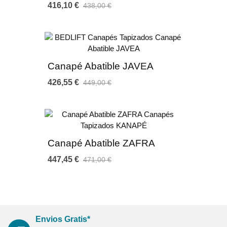
Ecopiel (23 colores a elegir)
416,10 €
438,00 €
Tejido Jazz (14 colores a elegir)
Medidas:
3 Alturas diferentes: 60-80-120 cm / grosor 4 cm
Largos: 100-115-145-160-170-190-210 cm
Canapé Abatible JAVEA
426,55 €
449,00 €
Garantia:
3 años de garantia contra defecto de fabricación. Producto
nacional fabricado siguiendo los máximos estándares de
calidad, diseño y producción con homologación de normativas
europeas.
Nuestra garantía de calidad le asegura un producto de máxima
Canapé Abatible ZAFRA
relación calidad-precio y libre de sustancias nocivas contra la
447,45 €
471,00 €
salud de las personas.
*La composición presentada no incluye en el precio el
canapé (consulte la sección de canapés abatibles o con su
asesor)
Envios Gratis*