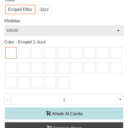
Ecopiel Elfos
Jazz
Medidas
Color
-
Ecopiel 1. Azul
Ecopiel
Ecopiel
Ecopiel
Ecopiel
Ecopiel
Ecopiel
Ecopiel
Ecopiel
Ecopiel
1.
3.
5.
6.
8.
13.
19.
23.
24.
Azul
Huevo
Negro
Crudo
Choco
Blanco
Camello
Plata
Mora
Ecopiel
Ecopiel
Ecopiel
Ecopiel
Ecopiel
Ecopiel
Ecopiel
Ecopiel
Ecopiel
25.
26.
27.
31.
32.
33.
34.
35.
36.
Fucsia
Vison
Naranja
Pink
Sky
Lila
Pistacho
Gris
Antracita
Ecopiel
Ecopiel
Ecopiel
Ecopiel
Ecopiel
37.
38.
800.
3017.
Oro
Taupe
Ceniza
Verde
Rojo
Botella
Ferrari
-
+
Añadir Al Carrito