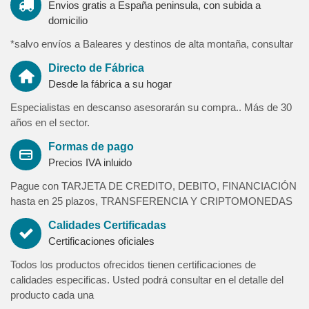
Ambito de venta
Envios gratis a España peninsula, con subida a
domicilio
Ambito de venta El ámbito de venta es de toda España (excepto
*salvo envíos a Baleares y destinos de alta montaña, consultar
Islas Canarias, Ceuta, Melilla, Formentera y Menorca). Para
Directo de Fábrica
Destino Islas Baleares (Mallorca e Ibiza) existira un suplemento
Desde la fábrica a su hogar
por envio y artículo en concepto de flete marítimo (a consultar).
Para destinos de alta montaña y otras zonas (pirineos-picos de
Especialistas en descanso asesorarán su compra.. Más de 30
europa-sierra nevada-alpujarras-sierra de cazorla-almeria-delta
años en el sector.
del ebro- huesca-teruel-serrania de castellón y frontera con
portugal) tendra un incremento de 100 € iva incluido por pedido.
Formas de pago
Igualmente los plazos de entrega para dichas zonas se verán
Precios IVA inluido
incrementados por la poca frecuencia de envios de estos
Pague con TARJETA DE CREDITO, DEBITO, FINANCIACIÓN
destinos (consultar con su asesor)
hasta en 25 plazos, TRANSFERENCIA Y CRIPTOMONEDAS
Calidades Certificadas
Certificaciones oficiales
Todos los productos ofrecidos tienen certificaciones de
calidades especificas. Usted podrá consultar en el detalle del
producto cada una