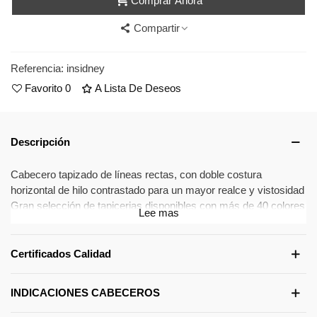
Comprar Ahora
Compartir
Referencia:
insidney
Favorito
0
A Lista De Deseos
Descripción
Cabecero tapizado de líneas rectas, con doble costura
horizontal de hilo contrastado para un mayor realce y vistosidad
Gran selección de tapicerias disponibles con más de 40 colores
Lee mas
y texturas diferentes para que lo pueda combinar a su gusto.
¿Cuáles son las ventajas del producto?
Certificados Calidad
Tapizado en tejidos de tacto muy suave y con acolchado extra
para mayor vistosidad.
INDICACIONES CABECEROS
Todo un derroche de imaginación, con diseños originales,
actuales y siempre elegantes, pensados para dar ese toque de